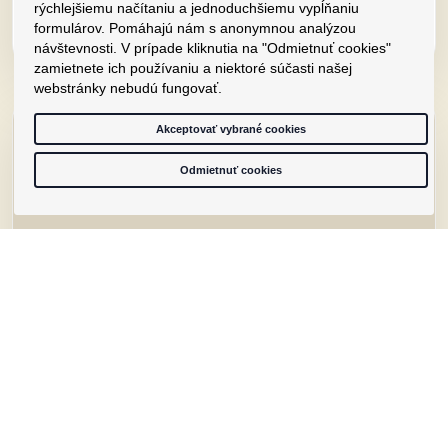
rýchlejšiemu načítaniu a jednoduchšiemu vypĺňaniu
900 EUR
formulárov. Pomáhajú nám s anonymnou analýzou
návštevnosti. V prípade kliknutia na "Odmietnuť cookies"
zamietnete ich používaniu a niektoré súčasti našej
webstránky nebudú fungovať.
Akceptovať vybrané cookies
Odmietnuť cookies
Znievska
Znievska, Bratislava V, Bratislava-Petržalka